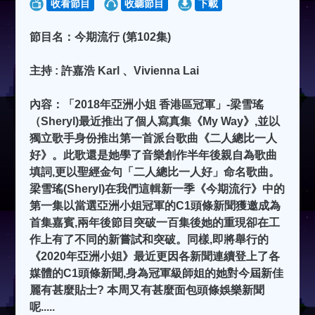
收看節目
收聽節目
下載
節目名：今期流行 (第102集)
主持 : 許嘉浩 Karl 、Vivienna Lai
內容：「2018年亞洲小姐 香港區冠軍」-梁雪瑤
（Sheryl)最近推出了個人寫真集《My Way》,並以
獨立歌手身份推出第一首派台歌曲《二人總比一人
好》。此歌還是她學了音樂創作半年後親自為歌曲
填詞,更以聖經金句「二人總比一人好」命名歌曲。
梁雪瑤(Sheryl)在我們這輯新一季《今期流行》中的
第一集以當選亞洲小姐冠軍的C1頭條新聞獲邀成為
首集嘉賓,兩年後節目突破一百集後她的重現卻在工
作上有了不同的新嘗試和突破。同樣,即將舉行的
《2020年亞洲小姐》最近更因各新聞連續登上了各
媒體的C1頭條新聞,身為冠軍級師姐的她對今屆新佳
麗有甚麼貼士? 本周又有甚麼面包頭條娛樂新聞
呢.....