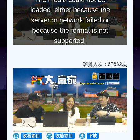
loaded, either because the
server or network failed or
because the format is not
supported.
瀏覽人次：67632次
收看節目
收聽節目
下載