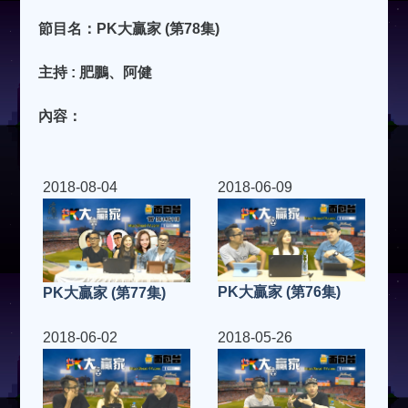
節目名：PK大贏家 (第78集)
主持 : 肥鵬、阿健
內容：
2018-08-04
2018-06-09
PK大贏家 (第76集)
PK大贏家 (第77集)
2018-06-02
2018-05-26