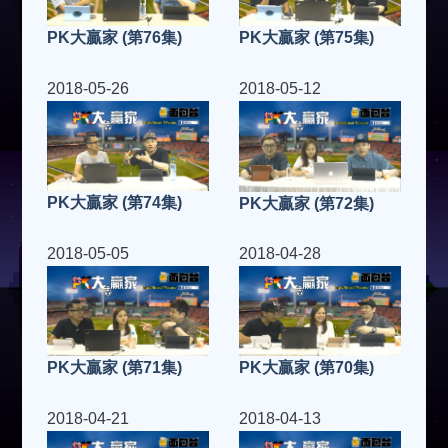
PK大贏家 (第75集)
PK大贏家 (第76集)
2018-05-26
2018-05-12
PK大贏家 (第74集)
PK大贏家 (第72集)
2018-05-05
2018-04-28
PK大贏家 (第71集)
PK大贏家 (第70集)
2018-04-21
2018-04-13