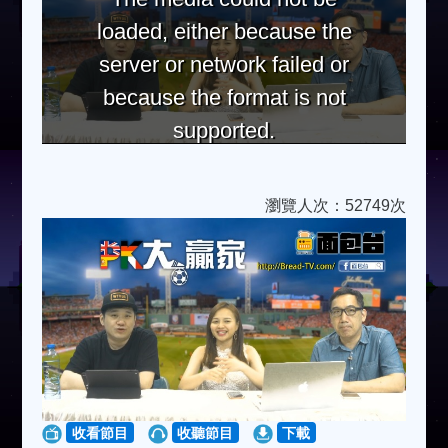
loaded, either because the
server or network failed or
because the format is not
supported.
瀏覽人次：52749次
收看節目
收聽節目
下載