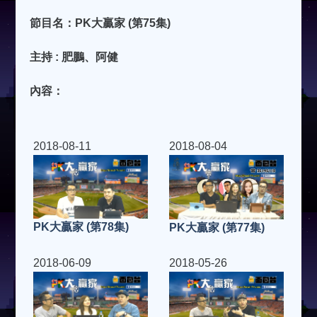
節目名：PK大贏家 (第75集)
主持 : 肥鵬、阿健
內容：
2018-08-11
2018-08-04
PK大贏家 (第78集)
PK大贏家 (第77集)
2018-06-09
2018-05-26