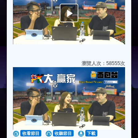
Play
Video
瀏覽人次：58555次
收看節目
收聽節目
下載